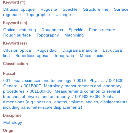
Keyword (fr)
Diffusion optique
Rugosité
Speckle
Structure fine
Surface
rugueuse
Topographie
Usinage
Keyword (en)
Optical scattering
Roughness
Speckle
Fine structure
Rough surface
Topography
Machining
Keyword (es)
Difusión óptica
Rugosidad
Diagrama mancha
Estructura
fina
Superficie rugosa
Topografía
Mecanización
Classification
Pascal
001
Exact sciences and technology
/
001B
Physics
/
001B00
General
/
001B00F
Metrology, measurements and laboratory
procedures
/
001B00F30
Measurements common to several
branches of physics and astronomy
/
001B00F30B
Spatial
dimensions (e.g.: position, lengths, volume, angles, displacements,
including nanometer-scale displacements)
Discipline
Metrology
Origin