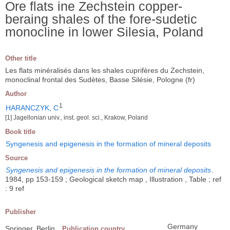
Ore flats ine Zechstein copper-
beraing shales of the fore-sudetic
monocline in lower Silesia, Poland
Other title
Les flats minéralisés dans les shales cuprifères du Zechstein,
monoclinal frontal des Sudètes, Basse Silésie, Pologne (fr)
Author
1
HARANCZYK, C
[1] Jagellonian univ., inst. geol. sci., Krakow, Poland
Book title
Syngenesis and epigenesis in the formation of mineral deposits
Source
Syngenesis and epigenesis in the formation of mineral deposits
.
1984, pp 153-159 ; Geological sketch map , Illustration , Table ; ref
: 9 ref
Publisher
Germany
Springer, Berlin
Publication country