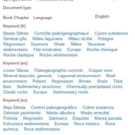
Document type
English
Book Chapter
Language
Keyword (fr)
Basse Silésie
Contrôle paléogéographique
Cuivre substance
Genèse gîte
Milieu lagunaire
Milieu récifal
Pologne
Régression
Saumure
Shale
Slikke
Structure
sédimentaire
Flat minéralisé
Europe
Roche chimique
Roche clastique
Roche sédimentaire
Keyword (en)
Lower Silesia
Paleogeographic controls
Copper ores
Mineral deposits, genesis
Lagoonal environment
Reef
environment
Poland
Regression
Brines
Shale
Tidal
flats
Sedimentary structures
Chemically precipitated rocks
Clastic rocks
Europe
Sedimentary rocks
Keyword (es)
Baja Silesia
Control paleogeográfico
Cobre sustancia
Génesis yacimiento
Medio albufera
Medio arrecifal
Polonia
Regresión
Salmuera
Esquisto
Marea parada
Estructura sedimentaria
Europa
Roca clástica
Roca
química
Roca sedimentaria