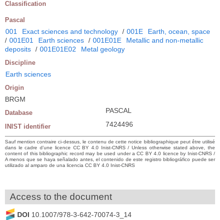
Classification
Pascal
001
Exact sciences and technology
/
001E
Earth, ocean, space
/
001E01
Earth sciences
/
001E01E
Metallic and non-metallic
deposits
/
001E01E02
Metal geology
Discipline
Earth sciences
Origin
BRGM
PASCAL
Database
7424496
INIST identifier
Sauf mention contraire ci-dessus, le contenu de cette notice bibliographique peut être utilisé
dans le cadre d’une licence CC BY 4.0 Inist-CNRS / Unless otherwise stated above, the
content of this bibliographic record may be used under a CC BY 4.0 licence by Inist-CNRS /
A menos que se haya señalado antes, el contenido de este registro bibliográfico puede ser
utilizado al amparo de una licencia CC BY 4.0 Inist-CNRS
Access to the document
DOI
10.1007/978-3-642-70074-3_14