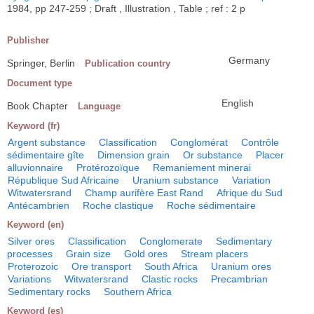
1984, pp 247-259 ; Draft , Illustration , Table ; ref : 2 p
Publisher
Germany
Springer, Berlin
Publication country
Document type
English
Book Chapter
Language
Keyword (fr)
Argent substance
Classification
Conglomérat
Contrôle
sédimentaire gîte
Dimension grain
Or substance
Placer
alluvionnaire
Protérozoïque
Remaniement minerai
République Sud Africaine
Uranium substance
Variation
Witwatersrand
Champ aurifère East Rand
Afrique du Sud
Antécambrien
Roche clastique
Roche sédimentaire
Keyword (en)
Silver ores
Classification
Conglomerate
Sedimentary
processes
Grain size
Gold ores
Stream placers
Proterozoic
Ore transport
South Africa
Uranium ores
Variations
Witwatersrand
Clastic rocks
Precambrian
Sedimentary rocks
Southern Africa
Keyword (es)