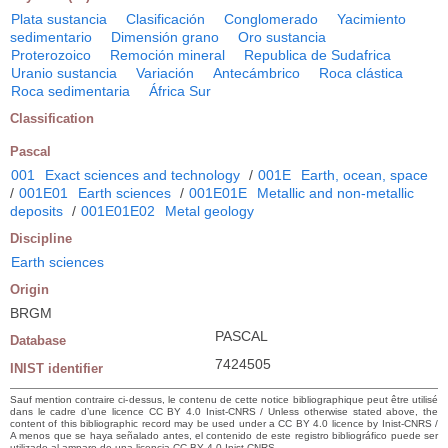
Plata sustancia
Clasificación
Conglomerado
Yacimiento
sedimentario
Dimensión grano
Oro sustancia
Proterozoico
Remoción mineral
Republica de Sudafrica
Uranio sustancia
Variación
Antecámbrico
Roca clástica
Roca sedimentaria
África Sur
Classification
Pascal
001
Exact sciences and technology
/
001E
Earth, ocean, space
/
001E01
Earth sciences
/
001E01E
Metallic and non-metallic
deposits
/
001E01E02
Metal geology
Discipline
Earth sciences
Origin
BRGM
PASCAL
Database
7424505
INIST identifier
Sauf mention contraire ci-dessus, le contenu de cette notice bibliographique peut être utilisé
dans le cadre d’une licence CC BY 4.0 Inist-CNRS / Unless otherwise stated above, the
content of this bibliographic record may be used under a CC BY 4.0 licence by Inist-CNRS /
A menos que se haya señalado antes, el contenido de este registro bibliográfico puede ser
utilizado al amparo de una licencia CC BY 4.0 Inist-CNRS