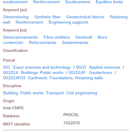
soutènement
Renforcement
Soutènement
Equilibre limite
Keyword (en)
Dimensioning
Synthetic fiber
Geotechnical fabrics
Retaining
wall
Reinforcement
Engineering supports
Keyword (es)
Dimensionamiento
Fibra sintética
Geotextil
Muro
contención
Reforzamiento
Sostenimiento
Classification
Pascal
001
Exact sciences and technology
/
001D
Applied sciences
/
001D14
Buildings. Public works
/
001D14F
Geotechnics
/
001D14F03
Earthwork. Foundations. Retaining walls
Discipline
Building. Public works. Transport. Civil engineering
Origin
Inist-CNRS
PASCAL
Database
7432076
INIST identifier