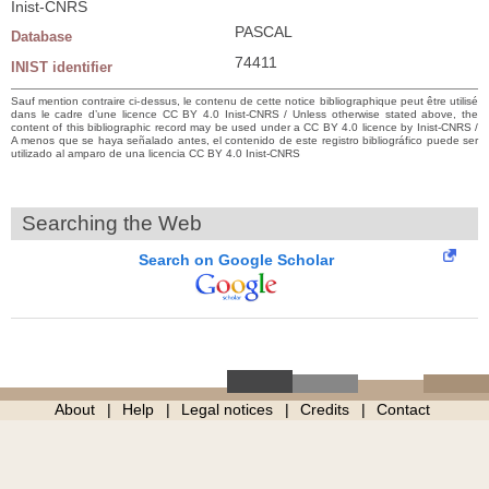
Inist-CNRS
PASCAL
Database
74411
INIST identifier
Sauf mention contraire ci-dessus, le contenu de cette notice bibliographique peut être utilisé
dans le cadre d’une licence CC BY 4.0 Inist-CNRS / Unless otherwise stated above, the
content of this bibliographic record may be used under a CC BY 4.0 licence by Inist-CNRS /
A menos que se haya señalado antes, el contenido de este registro bibliográfico puede ser
utilizado al amparo de una licencia CC BY 4.0 Inist-CNRS
Searching the Web
Search on Google Scholar
About
Help
Legal notices
Credits
Contact