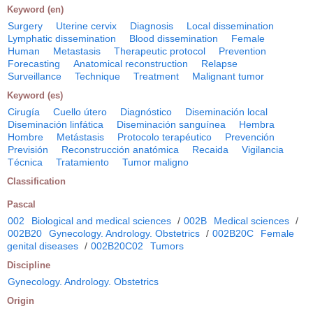
Keyword (en)
Surgery
Uterine cervix
Diagnosis
Local dissemination
Lymphatic dissemination
Blood dissemination
Female
Human
Metastasis
Therapeutic protocol
Prevention
Forecasting
Anatomical reconstruction
Relapse
Surveillance
Technique
Treatment
Malignant tumor
Keyword (es)
Cirugía
Cuello útero
Diagnóstico
Diseminación local
Diseminación linfática
Diseminación sanguínea
Hembra
Hombre
Metástasis
Protocolo terapéutico
Prevención
Previsión
Reconstrucción anatómica
Recaida
Vigilancia
Técnica
Tratamiento
Tumor maligno
Classification
Pascal
002
Biological and medical sciences
/
002B
Medical sciences
/
002B20
Gynecology. Andrology. Obstetrics
/
002B20C
Female
genital diseases
/
002B20C02
Tumors
Discipline
Gynecology. Andrology. Obstetrics
Origin