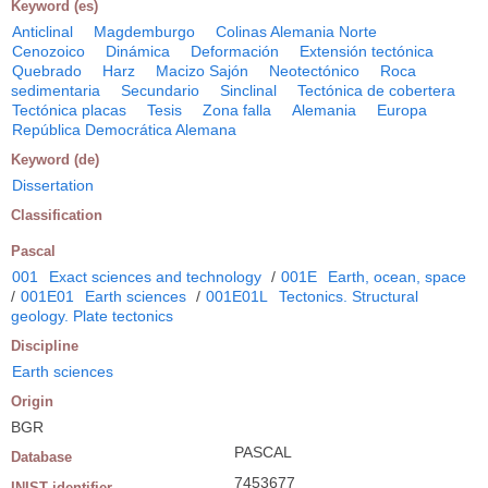
Keyword (es)
Anticlinal
Magdemburgo
Colinas Alemania Norte
Cenozoico
Dinámica
Deformación
Extensión tectónica
Quebrado
Harz
Macizo Sajón
Neotectónico
Roca
sedimentaria
Secundario
Sinclinal
Tectónica de cobertera
Tectónica placas
Tesis
Zona falla
Alemania
Europa
República Democrática Alemana
Keyword (de)
Dissertation
Classification
Pascal
001
Exact sciences and technology
/
001E
Earth, ocean, space
/
001E01
Earth sciences
/
001E01L
Tectonics. Structural
geology. Plate tectonics
Discipline
Earth sciences
Origin
BGR
PASCAL
Database
7453677
INIST identifier