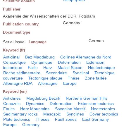
Scientific domain
Publisher
Akademie der Wissenschaften der DDR, Potsdam
Germany
Publication country
Document type
German
Serial Issue
Language
Keyword (fr)
Anticlinal
Bez Magdeburg
Collines Allemagne du Nord
Cénozoïque
Dynamique
Déformation
Extension
tectonique
Faille
Harz
Massif Saxon
Néotectonique
Roche sédimentaire
Secondaire
Synclinal
Tectonique
couverture
Tectonique plaque
Thèse
Zone faillée
Allemagne RDA
Allemagne
Europe
Keyword (en)
Anticlines
Magdeburg Bezirk
Northern German Hills
Cenozoic
Dynamics
Deformation
Extension tectonics
Faults
Harz Mountains
Saxonian Massif
Neotectonics
Sedimentary rocks
Mesozoic
Synclines
Cover tectonics
Plate tectonics
Theses
Fault zones
East Germany
Europe
Germany