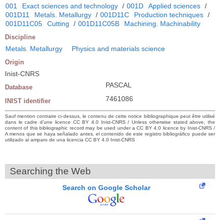
001
Exact sciences and technology
/
001D
Applied sciences
/
001D11
Metals. Metallurgy
/
001D11C
Production techniques
/
001D11C05
Cutting
/
001D11C05B
Machining. Machinability
Discipline
Metals. Metallurgy
Physics and materials science
Origin
Inist-CNRS
PASCAL
Database
7461086
INIST identifier
Sauf mention contraire ci-dessus, le contenu de cette notice bibliographique peut être utilisé
dans le cadre d’une licence CC BY 4.0 Inist-CNRS / Unless otherwise stated above, the
content of this bibliographic record may be used under a CC BY 4.0 licence by Inist-CNRS /
A menos que se haya señalado antes, el contenido de este registro bibliográfico puede ser
utilizado al amparo de una licencia CC BY 4.0 Inist-CNRS
Searching the Web
Search on Google Scholar