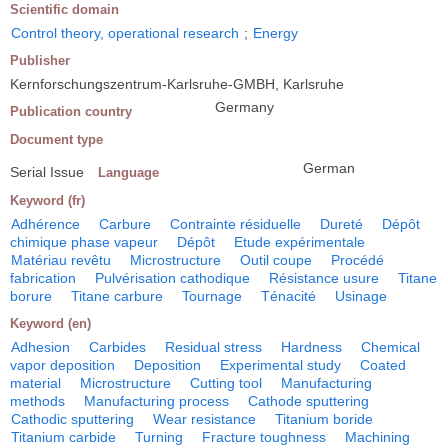
Scientific domain
Control theory, operational research
;
Energy
Publisher
Kernforschungszentrum-Karlsruhe-GMBH, Karlsruhe
Germany
Publication country
Document type
German
Serial Issue
Language
Keyword (fr)
Adhérence
Carbure
Contrainte résiduelle
Dureté
Dépôt
chimique phase vapeur
Dépôt
Etude expérimentale
Matériau revêtu
Microstructure
Outil coupe
Procédé
fabrication
Pulvérisation cathodique
Résistance usure
Titane
borure
Titane carbure
Tournage
Ténacité
Usinage
Keyword (en)
Adhesion
Carbides
Residual stress
Hardness
Chemical
vapor deposition
Deposition
Experimental study
Coated
material
Microstructure
Cutting tool
Manufacturing
methods
Manufacturing process
Cathode sputtering
Cathodic sputtering
Wear resistance
Titanium boride
Titanium carbide
Turning
Fracture toughness
Machining