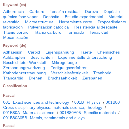
Keyword (es)
Adherencia
Carburo
Tensión residual
Dureza
Depósito
químico fase vapor
Depósito
Estudio experimental
Material
revestido
Microestructura
Herramienta corte
Propcedimiento
fabricación
Pulverización catódica
Resistencia al desgaste
Titanio boruro
Titanio carburo
Torneado
Tenacidad
Mecanización
Keyword (de)
Adhaesion
Carbid
Eigenspannung
Haerte
Chemisches
Aufdampfen
Beschichten
Experimentelle Untersuchung
Beschichteter Werkstoff
Mikrogefuege
Zerspanungswerkzeug
Fertigungsverfahren
Kathodenzerstaeubung
Verschleissfestigkeit
Titanborid
Titancarbid
Drehen
Bruchzaehigkeit
Zerspanen
Classification
Pascal
001
Exact sciences and technology
/
001B
Physics
/
001B80
Cross-disciplinary physics: materials science; rheology
/
001B80A
Materials science
/
001B80A05
Specific materials
/
001B80A05B
Metals, semimetals and alloys
Pascal