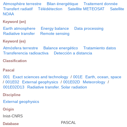
Atmosphère terrestre
Bilan énergétique
Traitement donnée
Transfert radiatif
Télédétection
Satellite METEOSAT
Satellite
NOAA
Keyword (en)
Earth atmosphere
Energy balance
Data processing
Radiative transfer
Remote sensing
Keyword (es)
Atmósfera terrestre
Balance energético
Tratamiento datos
Transferencia radioactiva
Detección a distancia
Classification
Pascal
001
Exact sciences and technology
/
001E
Earth, ocean, space
/
001E02
External geophysics
/
001E02D
Meteorology
/
001E02D13
Radiative transfer. Solar radiation
Discipline
External geophysics
Origin
Inist-CNRS
PASCAL
Database