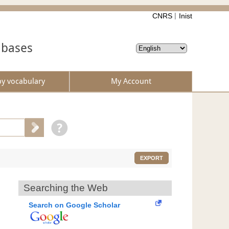
CNRS
Inist
abases
by vocabulary
My Account
EXPORT
Searching the Web
Search on Google Scholar