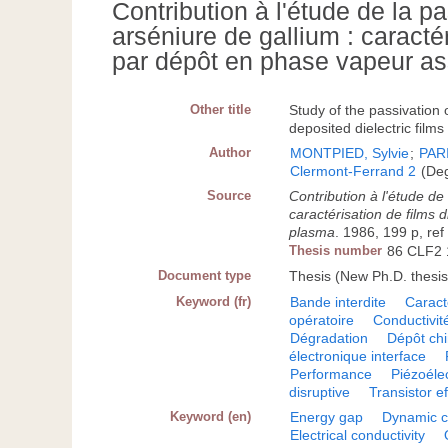
Contribution à l'étude de la 
arséniure de gallium : caractér
par dépôt en phase vapeur as
Other title
Study of the passivation 
deposited dielectric films
Author
MONTPIED, Sylvie
;
PARI
Clermont-Ferrand 2
(Deg
Source
Contribution à l'étude de
caractérisation de films 
plasma
. 1986, 199 p, ref 
Thesis number
86 CLF2 
Document type
Thesis (New Ph.D. thesis
Keyword (fr)
Bande interdite
Caract
opératoire
Conductivit
Dégradation
Dépôt ch
électronique interface
Performance
Piézoélec
disruptive
Transistor e
Keyword (en)
Energy gap
Dynamic ch
Electrical conductivity