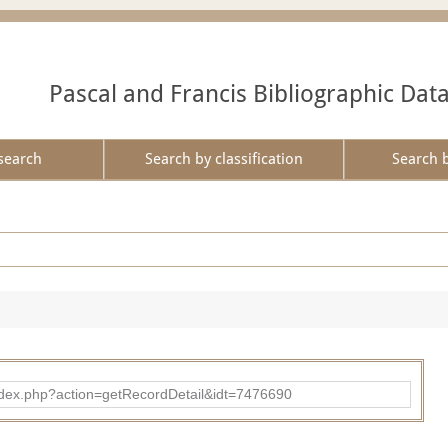
Pascal and Francis Bibliographic Dat
search
Search by classification
Search 
ad/index.php?action=getRecordDetail&idt=7476690