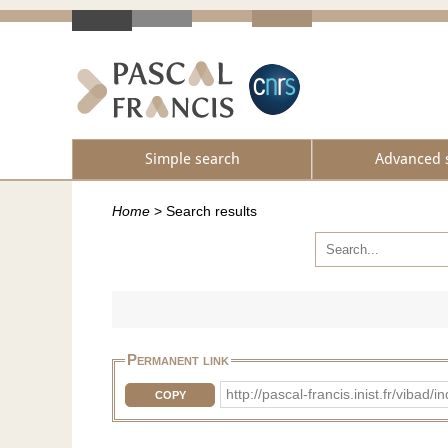
Simple search
Advanced 
Home
>
Search results
Permanent link
http://pascal-francis.inist.fr/vib
COPY