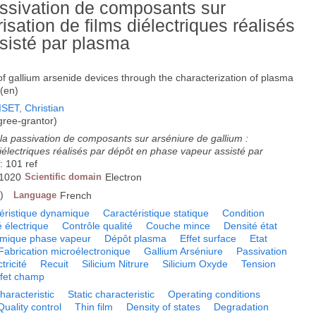
passivation de composants sur
isation de films diélectriques réalisés
sisté par plasma
of gallium arsenide devices through the characterization of plasma
 (en)
SET, Christian
ree-grantor)
 la passivation de composants sur arséniure de gallium :
diélectriques réalisés par dépôt en phase vapeur assisté par
: 101 ref
1020
Scientific domain
Electron
)
Language
French
éristique dynamique
Caractéristique statique
Condition
é électrique
Contrôle qualité
Couche mince
Densité état
imique phase vapeur
Dépôt plasma
Effet surface
Etat
Fabrication microélectronique
Gallium Arséniure
Passivation
tricité
Recuit
Silicium Nitrure
Silicium Oxyde
Tension
ffet champ
aracteristic
Static characteristic
Operating conditions
Quality control
Thin film
Density of states
Degradation