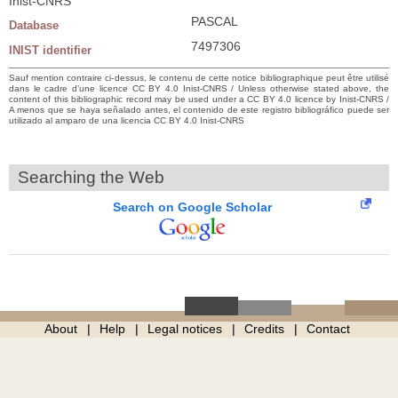
Inist-CNRS
PASCAL
Database
7497306
INIST identifier
Sauf mention contraire ci-dessus, le contenu de cette notice bibliographique peut être utilisé
dans le cadre d’une licence CC BY 4.0 Inist-CNRS / Unless otherwise stated above, the
content of this bibliographic record may be used under a CC BY 4.0 licence by Inist-CNRS /
A menos que se haya señalado antes, el contenido de este registro bibliográfico puede ser
utilizado al amparo de una licencia CC BY 4.0 Inist-CNRS
Searching the Web
Search on Google Scholar
About
Help
Legal notices
Credits
Contact