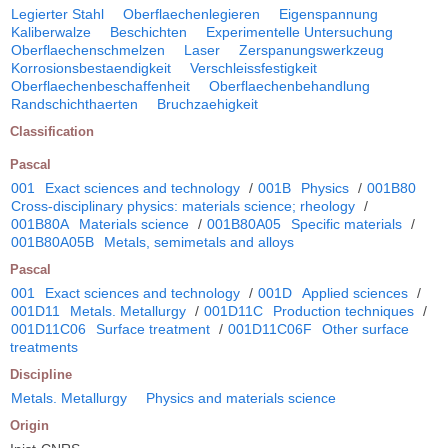
Legierter Stahl
Oberflaechenlegieren
Eigenspannung
Kaliberwalze
Beschichten
Experimentelle Untersuchung
Oberflaechenschmelzen
Laser
Zerspanungswerkzeug
Korrosionsbestaendigkeit
Verschleissfestigkeit
Oberflaechenbeschaffenheit
Oberflaechenbehandlung
Randschichthaerten
Bruchzaehigkeit
Classification
Pascal
001
Exact sciences and technology
/
001B
Physics
/
001B80
Cross-disciplinary physics: materials science; rheology
/
001B80A
Materials science
/
001B80A05
Specific materials
/
001B80A05B
Metals, semimetals and alloys
Pascal
001
Exact sciences and technology
/
001D
Applied sciences
/
001D11
Metals. Metallurgy
/
001D11C
Production techniques
/
001D11C06
Surface treatment
/
001D11C06F
Other surface
treatments
Discipline
Metals. Metallurgy
Physics and materials science
Origin