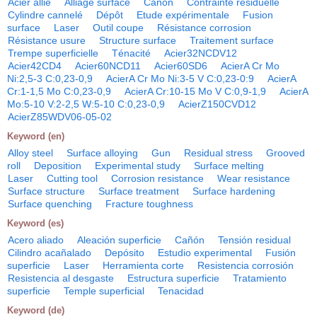
Acier allié
Alliage surface
Canon
Contrainte résiduelle
Cylindre cannelé
Dépôt
Etude expérimentale
Fusion
surface
Laser
Outil coupe
Résistance corrosion
Résistance usure
Structure surface
Traitement surface
Trempe superficielle
Ténacité
Acier32NCDV12
Acier42CD4
Acier60NCD11
Acier60SD6
AcierA Cr Mo
Ni:2,5-3 C:0,23-0,9
AcierA Cr Mo Ni:3-5 V C:0,23-0:9
AcierA
Cr:1-1,5 Mo C:0,23-0,9
AcierA Cr:10-15 Mo V C:0,9-1,9
AcierA
Mo:5-10 V:2-2,5 W:5-10 C:0,23-0,9
AcierZ150CVD12
AcierZ85WDV06-05-02
Keyword (en)
Alloy steel
Surface alloying
Gun
Residual stress
Grooved
roll
Deposition
Experimental study
Surface melting
Laser
Cutting tool
Corrosion resistance
Wear resistance
Surface structure
Surface treatment
Surface hardening
Surface quenching
Fracture toughness
Keyword (es)
Acero aliado
Aleación superficie
Cañón
Tensión residual
Cilindro acañalado
Depósito
Estudio experimental
Fusión
superficie
Laser
Herramienta corte
Resistencia corrosión
Resistencia al desgaste
Estructura superficie
Tratamiento
superficie
Temple superficial
Tenacidad
Keyword (de)