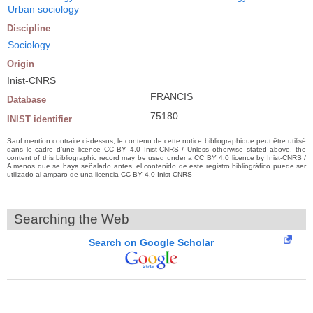
Urban sociology
Discipline
Sociology
Origin
Inist-CNRS
FRANCIS
Database
75180
INIST identifier
Sauf mention contraire ci-dessus, le contenu de cette notice bibliographique peut être utilisé
dans le cadre d’une licence CC BY 4.0 Inist-CNRS / Unless otherwise stated above, the
content of this bibliographic record may be used under a CC BY 4.0 licence by Inist-CNRS /
A menos que se haya señalado antes, el contenido de este registro bibliográfico puede ser
utilizado al amparo de una licencia CC BY 4.0 Inist-CNRS
Searching the Web
Search on Google Scholar