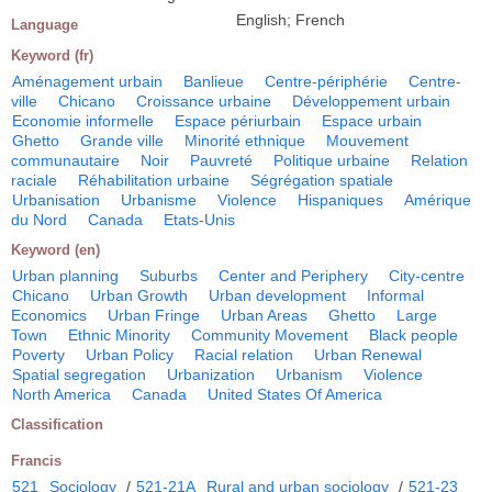
English; French
Language
Keyword (fr)
Aménagement urbain
Banlieue
Centre-périphérie
Centre-
ville
Chicano
Croissance urbaine
Développement urbain
Economie informelle
Espace périurbain
Espace urbain
Ghetto
Grande ville
Minorité ethnique
Mouvement
communautaire
Noir
Pauvreté
Politique urbaine
Relation
raciale
Réhabilitation urbaine
Ségrégation spatiale
Urbanisation
Urbanisme
Violence
Hispaniques
Amérique
du Nord
Canada
Etats-Unis
Keyword (en)
Urban planning
Suburbs
Center and Periphery
City-centre
Chicano
Urban Growth
Urban development
Informal
Economics
Urban Fringe
Urban Areas
Ghetto
Large
Town
Ethnic Minority
Community Movement
Black people
Poverty
Urban Policy
Racial relation
Urban Renewal
Spatial segregation
Urbanization
Urbanism
Violence
North America
Canada
United States Of America
Classification
Francis
521
Sociology
/
521-21A
Rural and urban sociology
/
521-23