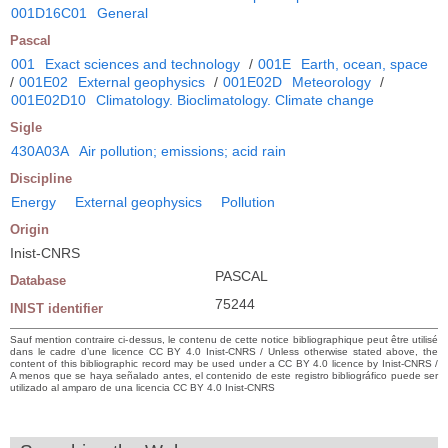
001D16C01
General
Pascal
001
Exact sciences and technology
/
001E
Earth, ocean, space
/
001E02
External geophysics
/
001E02D
Meteorology
/
001E02D10
Climatology. Bioclimatology. Climate change
Sigle
430A03A
Air pollution; emissions; acid rain
Discipline
Energy
External geophysics
Pollution
Origin
Inist-CNRS
PASCAL
Database
75244
INIST identifier
Sauf mention contraire ci-dessus, le contenu de cette notice bibliographique peut être utilisé
dans le cadre d’une licence CC BY 4.0 Inist-CNRS / Unless otherwise stated above, the
content of this bibliographic record may be used under a CC BY 4.0 licence by Inist-CNRS /
A menos que se haya señalado antes, el contenido de este registro bibliográfico puede ser
utilizado al amparo de una licencia CC BY 4.0 Inist-CNRS