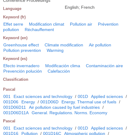
Conference Proceedings
English; French
Language
Keyword (fr)
Effet serre
Modification climat
Pollution air
Prévention
pollution
Réchauffement
Keyword (en)
Greenhouse effect
Climate modification
Air pollution
Pollution prevention
Warming
Keyword (es)
Efecto invernadero
Modificación clima
Contaminación aire
Prevención polución
Calefacción
Classification
Pascal
001
Exact sciences and technology
/
001D
Applied sciences
/
001D06
Energy
/
001D06D
Energy. Thermal use of fuels
/
001D06D11
Air pollution caused by fuel industries
/
001D06D11A
General. Regulations. Norms. Economy
Pascal
001
Exact sciences and technology
/
001D
Applied sciences
/
001D16
Pollution
/
001D16C
Atmospheric pollution
/