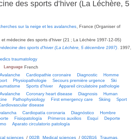
ine des sports d'hiver (La Léchère, 5
cherches sur la neige et les avalanches
, France (Organiser of
 et médecine des sports d'hiver (21 ; La Léchère 1997-12-05)
 médecine des sports d'hiver (La Léchère, 5 décembre 1997)
.
1997,
edics traumatology
Language
French
Avalanche
Cardiopathie coronaire
Diagnostic
Homme
port
Physiopathologie
Secours première urgence
Ski
aumatisme
Sports d'hiver
Appareil circulatoire pathologie
Avalanche
Coronary heart disease
Diagnosis
Human
cine
Pathophysiology
First emergency care
Skiing
Sport
Cardiovascular disease
valancha
Cardiopatía coronaria
Diagnóstico
Hombre
orte
Fisiopatología
Primeros auxilios
Esquí
Deporte
smo
Aparato circulatorio patología
cal sciences
/
002B
Medical sciences
/
002B16
Traumas.