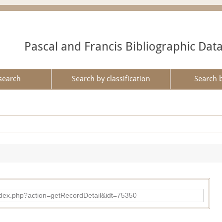
Pascal and Francis Bibliographic Dat
search
Search by classification
Search 
d/index.php?action=getRecordDetail&idt=75350