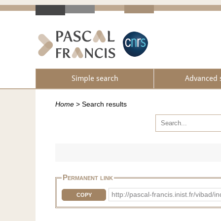
Simple search
Advanced 
Home
>
Search results
Permanent link
http://pascal-francis.inist.fr/viba
COPY