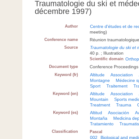
Traumatologie du ski et médec
décembre 1997)
Author
Centre d'études et de re
meeting)
Conference name
Réunion traumatologique
Source
Traumatologie du ski et
40 p. ; Illustration
Scientific domain
Orthop
Document type
Conference Proceedings
Keyword (fr)
Altitude
Association
Montagne
Médecine s
Sport
Traitement
Tr
Keyword (en)
Altitude
Association
Mountain
Sports medi
Treatment
Trauma
Keyword (es)
Altitud
Asociación
A
Montaña
Medicina dep
Tratamiento
Traumati
Classification
Pascal
002
Biological and medi