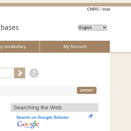
CNRS
Inist
abases
by vocabulary
My Account
EXPORT
Searching the Web
Search on Google Scholar