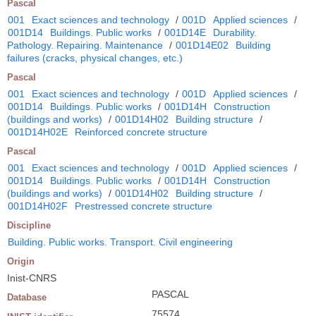
Pascal
001
Exact sciences and technology
/
001D
Applied sciences
/
001D14
Buildings. Public works
/
001D14E
Durability.
Pathology. Repairing. Maintenance
/
001D14E02
Building
failures (cracks, physical changes, etc.)
Pascal
001
Exact sciences and technology
/
001D
Applied sciences
/
001D14
Buildings. Public works
/
001D14H
Construction
(buildings and works)
/
001D14H02
Building structure
/
001D14H02E
Reinforced concrete structure
Pascal
001
Exact sciences and technology
/
001D
Applied sciences
/
001D14
Buildings. Public works
/
001D14H
Construction
(buildings and works)
/
001D14H02
Building structure
/
001D14H02F
Prestressed concrete structure
Discipline
Building. Public works. Transport. Civil engineering
Origin
Inist-CNRS
PASCAL
Database
75574