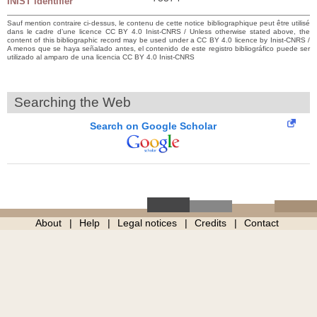
INIST identifier
Sauf mention contraire ci-dessus, le contenu de cette notice bibliographique peut être utilisé
dans le cadre d’une licence CC BY 4.0 Inist-CNRS / Unless otherwise stated above, the
content of this bibliographic record may be used under a CC BY 4.0 licence by Inist-CNRS /
A menos que se haya señalado antes, el contenido de este registro bibliográfico puede ser
utilizado al amparo de una licencia CC BY 4.0 Inist-CNRS
Searching the Web
Search on Google Scholar
About
Help
Legal notices
Credits
Contact