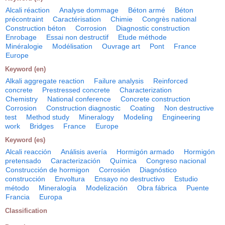
Alcali réaction
Analyse dommage
Béton armé
Béton
précontraint
Caractérisation
Chimie
Congrès national
Construction béton
Corrosion
Diagnostic construction
Enrobage
Essai non destructif
Etude méthode
Minéralogie
Modélisation
Ouvrage art
Pont
France
Europe
Keyword (en)
Alkali aggregate reaction
Failure analysis
Reinforced
concrete
Prestressed concrete
Characterization
Chemistry
National conference
Concrete construction
Corrosion
Construction diagnostic
Coating
Non destructive
test
Method study
Mineralogy
Modeling
Engineering
work
Bridges
France
Europe
Keyword (es)
Alcali reacción
Análisis avería
Hormigón armado
Hormigón
pretensado
Caracterización
Química
Congreso nacional
Construcción de hormigon
Corrosión
Diagnóstico
construcción
Envoltura
Ensayo no destructivo
Estudio
método
Mineralogía
Modelización
Obra fábrica
Puente
Francia
Europa
Classification