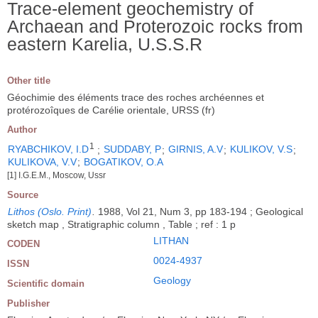
Trace-element geochemistry of
Archaean and Proterozoic rocks from
eastern Karelia, U.S.S.R
Other title
Géochimie des éléments trace des roches archéennes et
protérozoîques de Carélie orientale, URSS (fr)
Author
1
RYABCHIKOV, I.D
;
SUDDABY, P
;
GIRNIS, A.V
;
KULIKOV, V.S
;
KULIKOVA, V.V
;
BOGATIKOV, O.A
[1] I.G.E.M., Moscow, Ussr
Source
Lithos (Oslo. Print)
.
1988, Vol 21, Num 3, pp 183-194 ; Geological
sketch map , Stratigraphic column , Table ; ref : 1 p
LITHAN
CODEN
0024-4937
ISSN
Geology
Scientific domain
Publisher