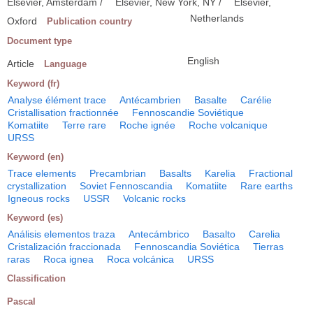
Elsevier, Amsterdam /
Elsevier, New York, NY /
Elsevier,
Netherlands
Oxford
Publication country
Document type
English
Article
Language
Keyword (fr)
Analyse élément trace
Antécambrien
Basalte
Carélie
Cristallisation fractionnée
Fennoscandie Soviétique
Komatiite
Terre rare
Roche ignée
Roche volcanique
URSS
Keyword (en)
Trace elements
Precambrian
Basalts
Karelia
Fractional
crystallization
Soviet Fennoscandia
Komatiite
Rare earths
Igneous rocks
USSR
Volcanic rocks
Keyword (es)
Análisis elementos traza
Antecámbrico
Basalto
Carelia
Cristalización fraccionada
Fennoscandia Soviética
Tierras
raras
Roca ignea
Roca volcánica
URSS
Classification
Pascal