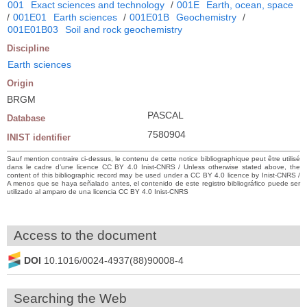
001
Exact sciences and technology
/
001E
Earth, ocean, space
/
001E01
Earth sciences
/
001E01B
Geochemistry
/
001E01B03
Soil and rock geochemistry
Discipline
Earth sciences
Origin
BRGM
PASCAL
Database
7580904
INIST identifier
Sauf mention contraire ci-dessus, le contenu de cette notice bibliographique peut être utilisé
dans le cadre d’une licence CC BY 4.0 Inist-CNRS / Unless otherwise stated above, the
content of this bibliographic record may be used under a CC BY 4.0 licence by Inist-CNRS /
A menos que se haya señalado antes, el contenido de este registro bibliográfico puede ser
utilizado al amparo de una licencia CC BY 4.0 Inist-CNRS
Access to the document
DOI
10.1016/0024-4937(88)90008-4
Searching the Web