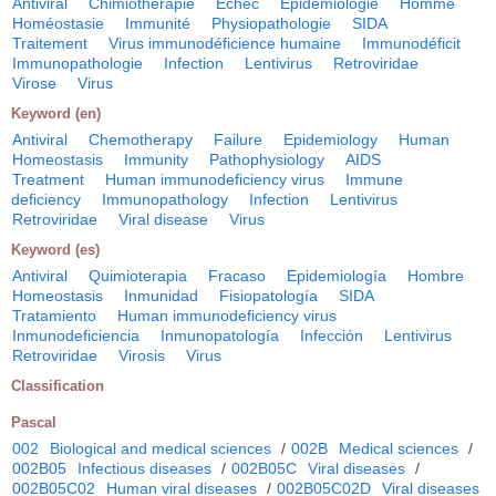
Antiviral
Chimiothérapie
Echec
Epidémiologie
Homme
Homéostasie
Immunité
Physiopathologie
SIDA
Traitement
Virus immunodéficience humaine
Immunodéficit
Immunopathologie
Infection
Lentivirus
Retroviridae
Virose
Virus
Keyword (en)
Antiviral
Chemotherapy
Failure
Epidemiology
Human
Homeostasis
Immunity
Pathophysiology
AIDS
Treatment
Human immunodeficiency virus
Immune
deficiency
Immunopathology
Infection
Lentivirus
Retroviridae
Viral disease
Virus
Keyword (es)
Antiviral
Quimioterapia
Fracaso
Epidemiología
Hombre
Homeostasis
Inmunidad
Fisiopatología
SIDA
Tratamiento
Human immunodeficiency virus
Inmunodeficiencia
Inmunopatología
Infección
Lentivirus
Retroviridae
Virosis
Virus
Classification
Pascal
002
Biological and medical sciences
/
002B
Medical sciences
/
002B05
Infectious diseases
/
002B05C
Viral diseases
/
002B05C02
Human viral diseases
/
002B05C02D
Viral diseases