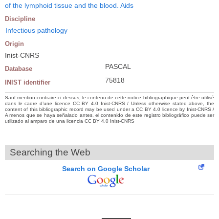
of the lymphoid tissue and the blood. Aids
Discipline
Infectious pathology
Origin
Inist-CNRS
PASCAL
Database
75818
INIST identifier
Sauf mention contraire ci-dessus, le contenu de cette notice bibliographique peut être utilisé
dans le cadre d’une licence CC BY 4.0 Inist-CNRS / Unless otherwise stated above, the
content of this bibliographic record may be used under a CC BY 4.0 licence by Inist-CNRS /
A menos que se haya señalado antes, el contenido de este registro bibliográfico puede ser
utilizado al amparo de una licencia CC BY 4.0 Inist-CNRS
Searching the Web
Search on Google Scholar