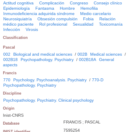
Actitud cognitiva
Complicación
Congreso
Consejo clínico
Epidemiología
Fantasma
Hombre
Hemofilia
Inmunodeficiencia adquirida síndrome
Medio carcelario
Neurosiquiatría
Obsesión compulsión
Fobia
Relación
médico paciente
Rol profesional
Sexualidad
Toxicomanía
Infección
Virosis
Classification
Pascal
002
Biological and medical sciences
/
002B
Medical sciences
/
002B18
Psychopathology. Psychiatry
/
002B18A
General
aspects
Francis
770
Psychology. Psychoanalysis. Psychiatry
/
770-D
Psychopathology. Psychiatry
Discipline
Psychopathology. Psychiatry. Clinical psychology
Origin
Inist-CNRS
FRANCIS ; PASCAL
Database
7595254
INIST identifier