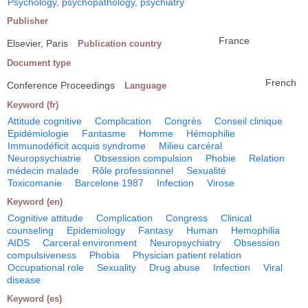
Psychology, psychopathology, psychiatry
Publisher
France
Elsevier, Paris
Publication country
Document type
French
Conference Proceedings
Language
Keyword (fr)
Attitude cognitive
Complication
Congrès
Conseil clinique
Epidémiologie
Fantasme
Homme
Hémophilie
Immunodéficit acquis syndrome
Milieu carcéral
Neuropsychiatrie
Obsession compulsion
Phobie
Relation
médecin malade
Rôle professionnel
Sexualité
Toxicomanie
Barcelone 1987
Infection
Virose
Keyword (en)
Cognitive attitude
Complication
Congress
Clinical
counseling
Epidemiology
Fantasy
Human
Hemophilia
AIDS
Carceral environment
Neuropsychiatry
Obsession
compulsiveness
Phobia
Physician patient relation
Occupational role
Sexuality
Drug abuse
Infection
Viral
disease
Keyword (es)