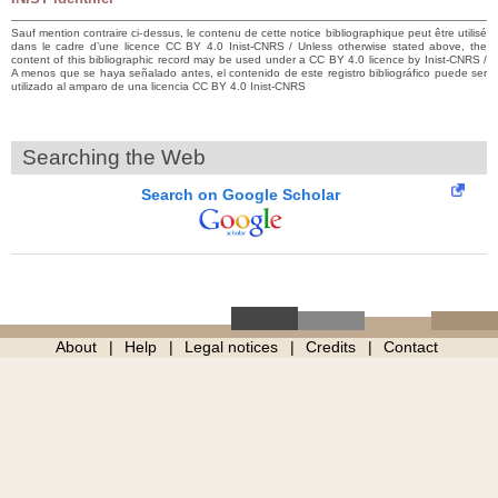
Sauf mention contraire ci-dessus, le contenu de cette notice bibliographique peut être utilisé
dans le cadre d’une licence CC BY 4.0 Inist-CNRS / Unless otherwise stated above, the
content of this bibliographic record may be used under a CC BY 4.0 licence by Inist-CNRS /
A menos que se haya señalado antes, el contenido de este registro bibliográfico puede ser
utilizado al amparo de una licencia CC BY 4.0 Inist-CNRS
Searching the Web
Search on Google Scholar
About
Help
Legal notices
Credits
Contact