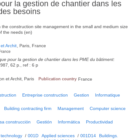
 pour la gestion de chantier dans les
des besoins
n the construction site management in the small and medium size
f the needs (en)
et Archit
, Paris, France
 France
atique pour la gestion de chantier dans les PME du bâtiment:
1987, 62 p., ref : 6 p
n et Archit, Paris
Publication country
France
struction
Entreprise construction
Gestion
Informatique
Building contracting firm
Management
Computer science
a construcción
Gestión
Informática
Productividad
 technology
/
001D
Applied sciences
/
001D14
Buildings.