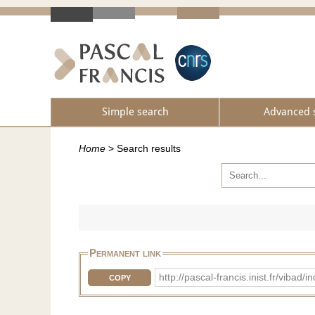
Simple search
Advanced 
Home
>
Search results
Permanent link
http://pascal-francis.inist.fr/vib
COPY