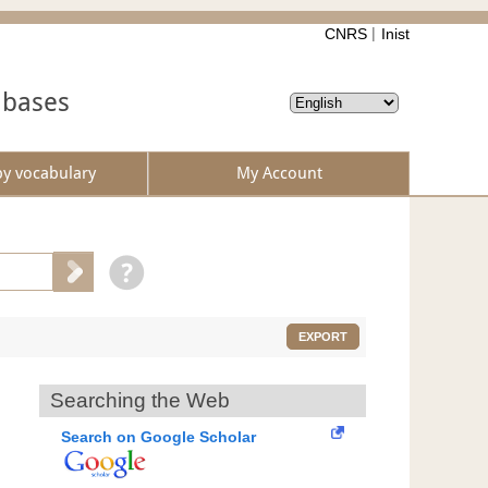
CNRS
Inist
abases
by vocabulary
My Account
EXPORT
Searching the Web
Search on Google Scholar