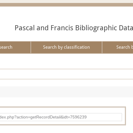
Pascal and Francis Bibliographic Dat
search
Search by classification
Search 
ad/index.php?action=getRecordDetail&idt=7596239