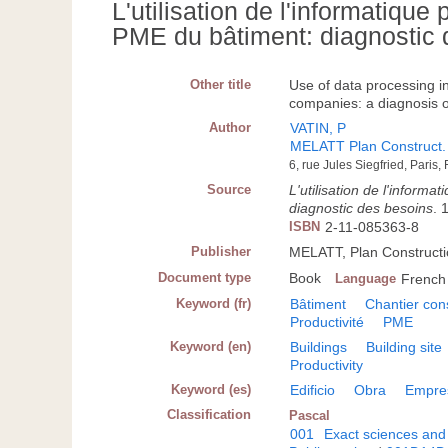
L'utilisation de l'informatique
PME du bâtiment: diagnostic 
Other title
Use of data processing i
companies: a diagnosis o
Author
VATIN, P
MELATT Plan Construct. 
6, rue Jules Siegfried, Paris,
Source
L'utilisation de l'inform
diagnostic des besoins
. 
ISBN
2-11-085363-8
Publisher
MELATT, Plan Constructio
Document type
Book
Language
French
Keyword (fr)
Bâtiment
Chantier con
Productivité
PME
Keyword (en)
Buildings
Building site
Productivity
Keyword (es)
Edificio
Obra
Empres
Classification
Pascal
001
Exact sciences and