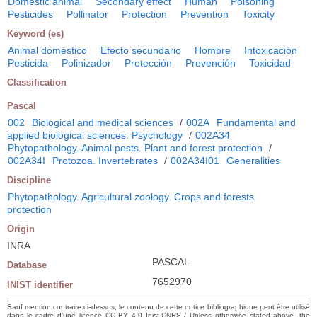
Domestic animal
Secondary effect
Human
Poisoning
Pesticides
Pollinator
Protection
Prevention
Toxicity
Keyword (es)
Animal doméstico
Efecto secundario
Hombre
Intoxicación
Pesticida
Polinizador
Protección
Prevención
Toxicidad
Classification
Pascal
002
Biological and medical sciences
/
002A
Fundamental and
applied biological sciences. Psychology
/
002A34
Phytopathology. Animal pests. Plant and forest protection
/
002A34I
Protozoa. Invertebrates
/
002A34I01
Generalities
Discipline
Phytopathology. Agricultural zoology. Crops and forests
protection
Origin
INRA
PASCAL
Database
7652970
INIST identifier
Sauf mention contraire ci-dessus, le contenu de cette notice bibliographique peut être utilisé
dans le cadre d’une licence CC BY 4.0 Inist-CNRS / Unless otherwise stated above, the