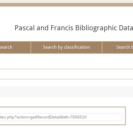
Pascal and Francis Bibliographic Dat
search
Search by classification
Search 
ad/index.php?action=getRecordDetail&idt=7656510