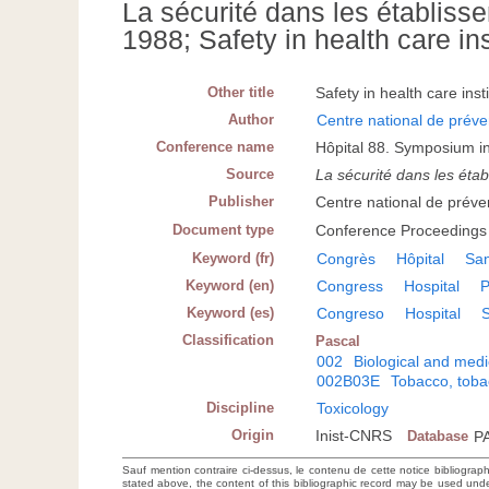
La sécurité dans les établisse
1988; Safety in health care ins
Other title
Safety in health care inst
Author
Centre national de préve
Conference name
Hôpital 88. Symposium in
Source
La sécurité dans les étab
Publisher
Centre national de préven
Document type
Conference Proceedings
Keyword (fr)
Congrès
Hôpital
San
Keyword (en)
Congress
Hospital
P
Keyword (es)
Congreso
Hospital
S
Classification
Pascal
002
Biological and medi
002B03E
Tobacco, tob
Discipline
Toxicology
Origin
Inist-CNRS
Database
P
Sauf mention contraire ci-dessus, le contenu de cette notice bibliograp
stated above, the content of this bibliographic record may be used un