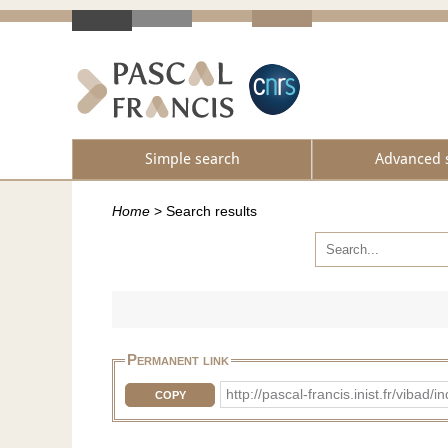
Simple search
Advanced 
Home
>
Search results
Permanent link
http://pascal-francis.inist.fr/vib
COPY