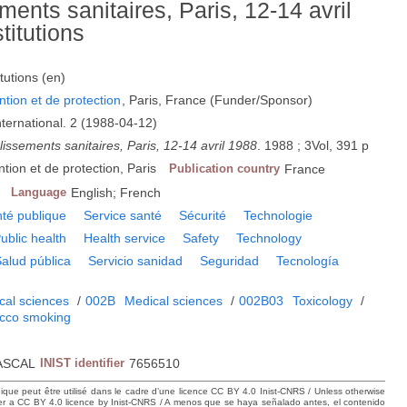
ments sanitaires, Paris, 12-14 avril
titutions
itutions (en)
ntion et de protection
, Paris, France (Funder/Sponsor)
ternational. 2 (1988-04-12)
lissements sanitaires, Paris, 12-14 avril 1988
. 1988 ; 3Vol, 391 p
tion et de protection, Paris
Publication country
France
Language
English; French
té publique
Service santé
Sécurité
Technologie
ublic health
Health service
Safety
Technology
alud pública
Servicio sanidad
Seguridad
Tecnología
cal sciences
/
002B
Medical sciences
/
002B03
Toxicology
/
acco smoking
ASCAL
INIST identifier
7656510
hique peut être utilisé dans le cadre d’une licence CC BY 4.0 Inist-CNRS / Unless otherwise
der a CC BY 4.0 licence by Inist-CNRS / A menos que se haya señalado antes, el contenido