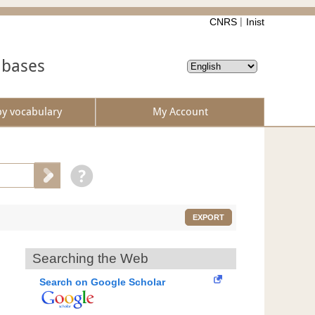
CNRS
Inist
abases
by vocabulary
My Account
EXPORT
Searching the Web
Search on Google Scholar