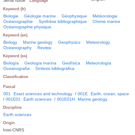
Serial Issue
Language
Keyword (fr)
Biologie
Géologie marine
Géophysique
Météorologie
Océanographie
Synthèse bibliographique
Chimie marine
Océanographie physique
Keyword (en)
Biology
Marine geology
Geophysics
Meteorology
Oceanography
Review
Keyword (es)
Biología
Geología marina
Geofísica
Meteorología
Oceanografía
Síntesis bibliográfica
Classification
Pascal
001
Exact sciences and technology
/
001E
Earth, ocean, space
/
001E01
Earth sciences
/
001E01H
Marine geology
Discipline
Earth sciences
Origin
Inist-CNRS