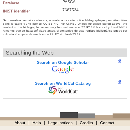
PASCAL
Database
7687534
INIST identifier
Sauf mention contraire ci-dessus, le contenu de cette notice bibliographique peut être utilisé
dans le cadre d’une licence CC BY 4.0 Inist-CNRS / Unless otherwise stated above, the
content of this bibliographic record may be used under a CC BY 4.0 licence by Inist-CNRS /
A menos que se haya señalado antes, el contenido de este registro bibliográfico puede ser
utilizado al amparo de una licencia CC BY 4.0 Inist-CNRS
Searching the Web
Search on Google Scholar
Search on WorldCat Catalog
About
Help
Legal notices
Credits
Contact