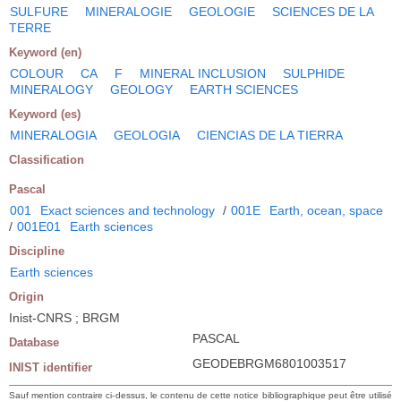
SULFURE
MINERALOGIE
GEOLOGIE
SCIENCES DE LA
TERRE
Keyword (en)
COLOUR
CA
F
MINERAL INCLUSION
SULPHIDE
MINERALOGY
GEOLOGY
EARTH SCIENCES
Keyword (es)
MINERALOGIA
GEOLOGIA
CIENCIAS DE LA TIERRA
Classification
Pascal
001
Exact sciences and technology
/
001E
Earth, ocean, space
/
001E01
Earth sciences
Discipline
Earth sciences
Origin
Inist-CNRS ; BRGM
PASCAL
Database
GEODEBRGM6801003517
INIST identifier
Sauf mention contraire ci-dessus, le contenu de cette notice bibliographique peut être utilisé