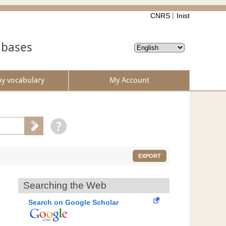
CNRS
Inist
abases
by vocabulary
My Account
EXPORT
Searching the Web
Search on Google Scholar