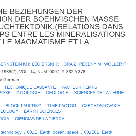
HE BEZIEHUNGEN DER
ION DER BOEHMISCHEN MASSE
UCHTEKTONIK.(RELATIONS DANS
MPS ENTRE LES MINERALISATIONS
T LE MAGMATISME ET LA
BERNSTEIN KH
;
LEGIERSKI J
;
HORA Z
;
PECENY M
;
WOLLER F
1968(7), VOL. 14, NUM. 0007, P. 362 A 376
e
German
TECTONIQUE CASSANTE
FACTEUR TEMPS
SAXE
GITOLOGIE
GEOLOGIE
SCIENCES DE LA TERRE
BLOCK FAULTING
TIME FACTOR
CZECHOSLOVAKIA
GEOLOGY
EARTH SCIENCES
OGIA
CIENCIAS DE LA TIERRA
 technology
/
001E
Earth, ocean, space
/
001E01
Earth