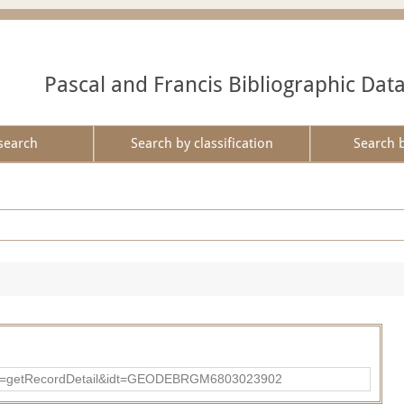
Pascal and Francis Bibliographic Dat
search
Search by classification
Search 
?action=getRecordDetail&idt=GEODEBRGM6803023902