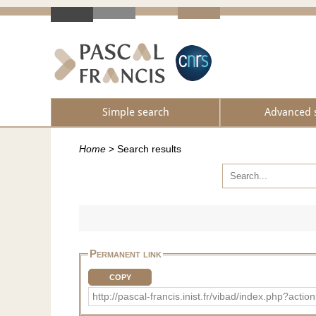
Simple search
Advanced 
Home
>
Search results
Permanent link
COPY
http://pascal-francis.inist.fr/vibad/index.php