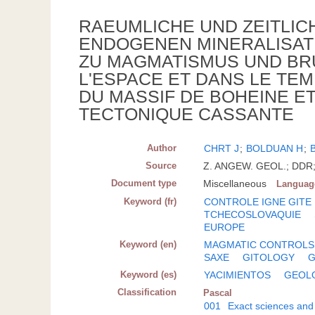
RAEUMLICHE UND ZEITLIC
ENDOGENEN MINERALISAT
ZU MAGMATISMUS UND BR
L'ESPACE ET DANS LE TE
DU MASSIF DE BOHEINE E
TECTONIQUE CASSANTE
Author
CHRT J
;
BOLDUAN H
;
Source
Z. ANGEW. GEOL.; DDR; 
Document type
Miscellaneous
Languag
Keyword (fr)
CONTROLE IGNE GITE
TCHECOSLOVAQUIE
EUROPE
Keyword (en)
MAGMATIC CONTROLS
SAXE
GITOLOGY
Keyword (es)
YACIMIENTOS
GEOL
Classification
Pascal
001
Exact sciences and