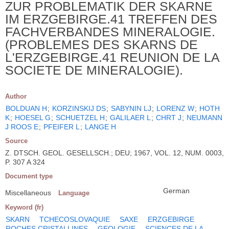
ZUR PROBLEMATIK DER SKARNE
IM ERZGEBIRGE.41 TREFFEN DES
FACHVERBANDES MINERALOGIE.
(PROBLEMES DES SKARNS DE
L'ERZGEBIRGE.41 REUNION DE LA
SOCIETE DE MINERALOGIE).
Author
BOLDUAN H
;
KORZINSKIJ DS
;
SABYNIN LJ
;
LORENZ W
;
HOTH
K
;
HOESEL G
;
SCHUETZEL H
;
GALILAER L
;
CHRT J
;
NEUMANN
J ROOS E
;
PFEIFER L
;
LANGE H
Source
Z. DTSCH. GEOL. GESELLSCH.; DEU; 1967, VOL. 12, NUM. 0003,
P. 307 A 324
Document type
German
Miscellaneous
Language
Keyword (fr)
SKARN
TCHECOSLOVAQUIE
SAXE
ERZGEBIRGE
ROCHES CRISTALLINES
GEOLOGIE
SCIENCES DE LA