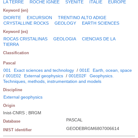
LA TERRE
ROCHE IGNEE
SYENITE
ITALIE
EUROPE
Keyword (en)
DIORITE
EXCURSION
TRENTINO ALTO ADIGE
CRYSTALLINE ROCKS
GEOLOGY
EARTH SCIENCES
Keyword (es)
ROCAS CRISTALINAS
GEOLOGIA
CIENCIAS DE LA
TIERRA
Classification
Pascal
001
Exact sciences and technology
/
001E
Earth, ocean, space
/
001E02
External geophysics
/
001E02F
Geophysics.
Techniques, methods, instrumentation and models
Discipline
External geophysics
Origin
Inist-CNRS ; BRGM
PASCAL
Database
GEODEBRGM6807006614
INIST identifier