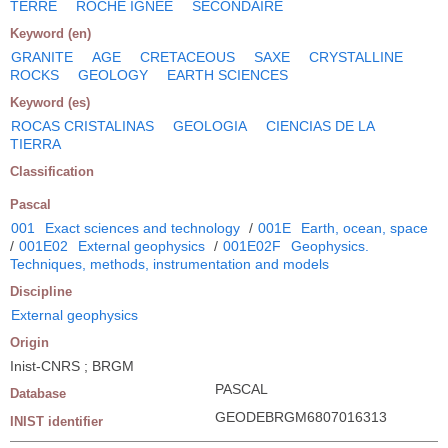
TERRE
ROCHE IGNEE
SECONDAIRE
Keyword (en)
GRANITE
AGE
CRETACEOUS
SAXE
CRYSTALLINE
ROCKS
GEOLOGY
EARTH SCIENCES
Keyword (es)
ROCAS CRISTALINAS
GEOLOGIA
CIENCIAS DE LA
TIERRA
Classification
Pascal
001
Exact sciences and technology
/
001E
Earth, ocean, space
/
001E02
External geophysics
/
001E02F
Geophysics.
Techniques, methods, instrumentation and models
Discipline
External geophysics
Origin
Inist-CNRS ; BRGM
PASCAL
Database
GEODEBRGM6807016313
INIST identifier