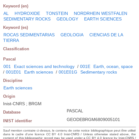
Keyword (en)
AL
HYDROXIDE
TONSTEIN
NORDRHEIN WESTFALEN
SEDIMENTARY ROCKS
GEOLOGY
EARTH SCIENCES
Keyword (es)
ROCAS SEDIMENTARIAS
GEOLOGIA
CIENCIAS DE LA
TIERRA
Classification
Pascal
001
Exact sciences and technology
/
001E
Earth, ocean, space
/
001E01
Earth sciences
/
001E01G
Sedimentary rocks
Discipline
Earth sciences
Origin
Inist-CNRS ; BRGM
PASCAL
Database
GEODEBRGM6809005101
INIST identifier
Sauf mention contraire ci-dessus, le contenu de cette notice bibliographique peut être utilisé
dans le cadre d’une licence CC BY 4.0 Inist-CNRS / Unless otherwise stated above, the
content of this bibliographic record may be used under a CC BY 4.0 licence by Inist-CNRS /