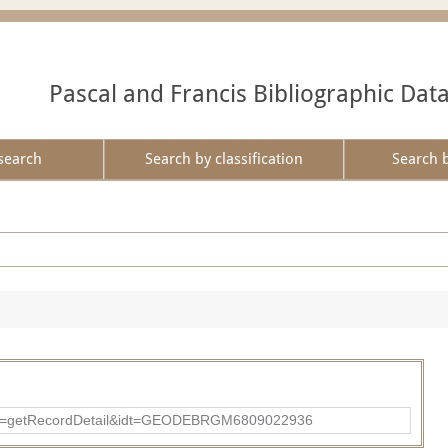
Pascal and Francis Bibliographic Dat
search
Search by classification
Search 
?action=getRecordDetail&idt=GEODEBRGM6809022936