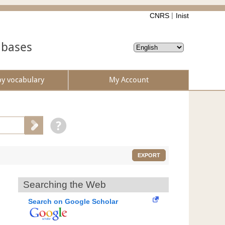
CNRS
Inist
abases
by vocabulary
My Account
EXPORT
Searching the Web
Search on Google Scholar