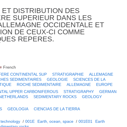
ET DISTRIBUTION DES
ERE SUPERIEUR DANS LES
'ALLEMAGNE OCCIDENTALE ET
TION DE CEUX-CI COMME
QUES REPERES.
e
French
FERE CONTINENTAL SUP
STRATIGRAPHIE
ALLEMAGNE
HES SEDIMENTAIRES
GEOLOGIE
SCIENCES DE LA
TIQUE
ROCHE SEDIMENTAIRE
ALLEMAGNE
EUROPE
NTAL UPPER CARBONIFEROUS
STRATIGRAPHY
GERMAN
NETHERLANDS
SEDIMENTARY ROCKS
GEOLOGY
S
GEOLOGIA
CIENCIAS DE LA TIERRA
 technology
/
001E
Earth, ocean, space
/
001E01
Earth
dimentary rocks