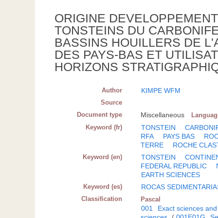
ORIGINE DEVELOPPEMENT 
TONSTEINS DU CARBONIF
BASSINS HOUILLERS DE L
DES PAYS-BAS ET UTILISA
HORIZONS STRATIGRAPHI
Author
KIMPE WFM
Source
Document type
Miscellaneous
Languag
Keyword (fr)
TONSTEIN
CARBONI
RFA
PAYS BAS
ROC
TERRE
ROCHE CLAS
Keyword (en)
TONSTEIN
CONTINE
FEDERAL REPUBLIC
EARTH SCIENCES
Keyword (es)
ROCAS SEDIMENTARIA
Classification
Pascal
001
Exact sciences and
sciences
/
001E01G
Se