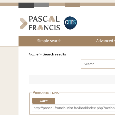
Simple search
Advanced 
Home
>
Search results
Permanent link
COPY
http://pascal-francis.inist.fr/vibad/index.php