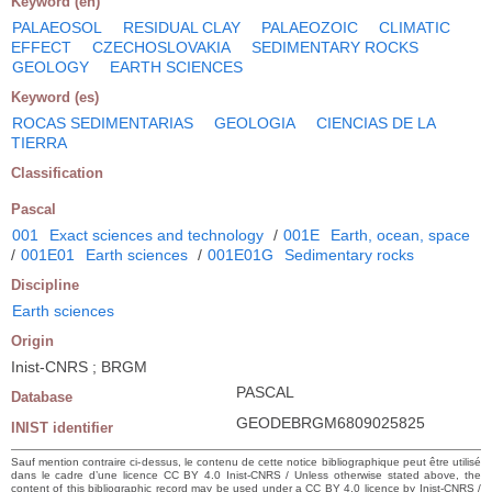
Keyword (en)
PALAEOSOL
RESIDUAL CLAY
PALAEOZOIC
CLIMATIC
EFFECT
CZECHOSLOVAKIA
SEDIMENTARY ROCKS
GEOLOGY
EARTH SCIENCES
Keyword (es)
ROCAS SEDIMENTARIAS
GEOLOGIA
CIENCIAS DE LA
TIERRA
Classification
Pascal
001
Exact sciences and technology
/
001E
Earth, ocean, space
/
001E01
Earth sciences
/
001E01G
Sedimentary rocks
Discipline
Earth sciences
Origin
Inist-CNRS ; BRGM
PASCAL
Database
GEODEBRGM6809025825
INIST identifier
Sauf mention contraire ci-dessus, le contenu de cette notice bibliographique peut être utilisé
dans le cadre d’une licence CC BY 4.0 Inist-CNRS / Unless otherwise stated above, the
content of this bibliographic record may be used under a CC BY 4.0 licence by Inist-CNRS /