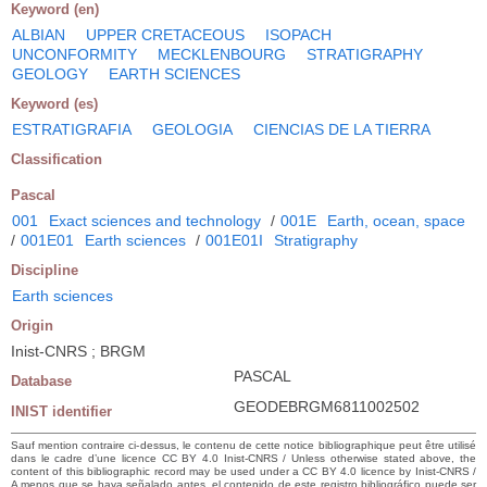
Keyword (en)
ALBIAN
UPPER CRETACEOUS
ISOPACH
UNCONFORMITY
MECKLENBOURG
STRATIGRAPHY
GEOLOGY
EARTH SCIENCES
Keyword (es)
ESTRATIGRAFIA
GEOLOGIA
CIENCIAS DE LA TIERRA
Classification
Pascal
001
Exact sciences and technology
/
001E
Earth, ocean, space
/
001E01
Earth sciences
/
001E01I
Stratigraphy
Discipline
Earth sciences
Origin
Inist-CNRS ; BRGM
PASCAL
Database
GEODEBRGM6811002502
INIST identifier
Sauf mention contraire ci-dessus, le contenu de cette notice bibliographique peut être utilisé
dans le cadre d’une licence CC BY 4.0 Inist-CNRS / Unless otherwise stated above, the
content of this bibliographic record may be used under a CC BY 4.0 licence by Inist-CNRS /
A menos que se haya señalado antes, el contenido de este registro bibliográfico puede ser