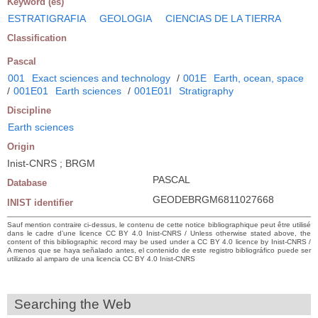
Keyword (es)
ESTRATIGRAFIA
GEOLOGIA
CIENCIAS DE LA TIERRA
Classification
Pascal
001
Exact sciences and technology
/
001E
Earth, ocean, space
/
001E01
Earth sciences
/
001E01I
Stratigraphy
Discipline
Earth sciences
Origin
Inist-CNRS ; BRGM
PASCAL
Database
GEODEBRGM6811027668
INIST identifier
Sauf mention contraire ci-dessus, le contenu de cette notice bibliographique peut être utilisé
dans le cadre d’une licence CC BY 4.0 Inist-CNRS / Unless otherwise stated above, the
content of this bibliographic record may be used under a CC BY 4.0 licence by Inist-CNRS /
A menos que se haya señalado antes, el contenido de este registro bibliográfico puede ser
utilizado al amparo de una licencia CC BY 4.0 Inist-CNRS
Searching the Web