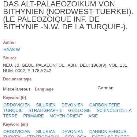
DAS ALT-PALAEOZOIKUM VON
BITHYNIEN (NORDWEST-TUERKEI).
(LE PALEOZOIQUE INF. DE
BITHYNIE -N.W. DE LA TURQUIE-).
Author
HAAS W
Source
NEU. JB. GEOL. PALAEONTOL., ABH.; DEU; 1968(9), VOL. 131,
NUM. 0002, P. 178 A 242
Document type
German
Miscellaneous
Language
Keyword (fr)
ORDOVICIEN
SILURIEN
DEVONIEN
CARBONIFERE
TURQUIE
STRATIGRAPHIE
GEOLOGIE
SCIENCES DE LA
TERRE
PRIMAIRE
MOYEN ORIENT
ASIE
Keyword (en)
ORDOVICIAN
SILURIAN
DEVONIAN
CARBONIFEROUS
TURKEY
STRATIGRAPHY
GEOLOGY
EARTH SCIENCES