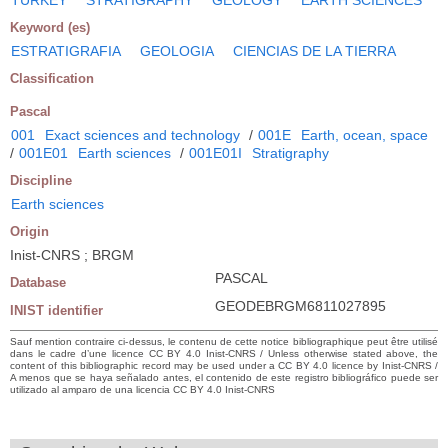
Keyword (es)
ESTRATIGRAFIA
GEOLOGIA
CIENCIAS DE LA TIERRA
Classification
Pascal
001
Exact sciences and technology
/
001E
Earth, ocean, space
/
001E01
Earth sciences
/
001E01I
Stratigraphy
Discipline
Earth sciences
Origin
Inist-CNRS ; BRGM
PASCAL
Database
GEODEBRGM6811027895
INIST identifier
Sauf mention contraire ci-dessus, le contenu de cette notice bibliographique peut être utilisé
dans le cadre d’une licence CC BY 4.0 Inist-CNRS / Unless otherwise stated above, the
content of this bibliographic record may be used under a CC BY 4.0 licence by Inist-CNRS /
A menos que se haya señalado antes, el contenido de este registro bibliográfico puede ser
utilizado al amparo de una licencia CC BY 4.0 Inist-CNRS