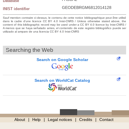
Database
GEODEBRGM6812014128
INIST identifier
Sauf mention contraire ci-dessus, le contenu de cette notice bibliographique peut être utilisé
dans le cadre d’une licence CC BY 4.0 Inist-CNRS / Unless otherwise stated above, the
content of this bibliographic record may be used under a CC BY 4.0 licence by Inist-CNRS /
A menos que se haya señalado antes, el contenido de este registro bibliográfico puede ser
utilizado al amparo de una licencia CC BY 4.0 Inist-CNRS
Searching the Web
Search on Google Scholar
Search on WorldCat Catalog
About
Help
Legal notices
Credits
Contact