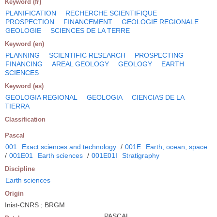
Keyword (fr)
PLANIFICATION
RECHERCHE SCIENTIFIQUE
PROSPECTION
FINANCEMENT
GEOLOGIE REGIONALE
GEOLOGIE
SCIENCES DE LA TERRE
Keyword (en)
PLANNING
SCIENTIFIC RESEARCH
PROSPECTING
FINANCING
AREAL GEOLOGY
GEOLOGY
EARTH
SCIENCES
Keyword (es)
GEOLOGIA REGIONAL
GEOLOGIA
CIENCIAS DE LA
TIERRA
Classification
Pascal
001
Exact sciences and technology
/
001E
Earth, ocean, space
/
001E01
Earth sciences
/
001E01I
Stratigraphy
Discipline
Earth sciences
Origin
Inist-CNRS ; BRGM
PASCAL