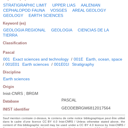
STRATIGRAPHIC LIMIT
UPPER LIAS
AALENIAN
CEPHALOPOD FAUNA
VOSGES
AREAL GEOLOGY
GEOLOGY
EARTH SCIENCES
Keyword (es)
GEOLOGIA REGIONAL
GEOLOGIA
CIENCIAS DE LA
TIERRA
Classification
Pascal
001
Exact sciences and technology
/
001E
Earth, ocean, space
/
001E01
Earth sciences
/
001E01I
Stratigraphy
Discipline
Earth sciences
Origin
Inist-CNRS ; BRGM
PASCAL
Database
GEODEBRGM6812017564
INIST identifier
Sauf mention contraire ci-dessus, le contenu de cette notice bibliographique peut être utilisé
dans le cadre d’une licence CC BY 4.0 Inist-CNRS / Unless otherwise stated above, the
content of this bibliographic record may be used under a CC BY 4.0 licence by Inist-CNRS /