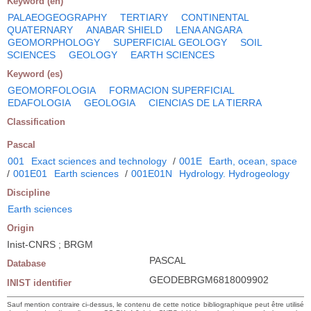
Keyword (en)
PALAEOGEOGRAPHY
TERTIARY
CONTINENTAL
QUATERNARY
ANABAR SHIELD
LENA ANGARA
GEOMORPHOLOGY
SUPERFICIAL GEOLOGY
SOIL
SCIENCES
GEOLOGY
EARTH SCIENCES
Keyword (es)
GEOMORFOLOGIA
FORMACION SUPERFICIAL
EDAFOLOGIA
GEOLOGIA
CIENCIAS DE LA TIERRA
Classification
Pascal
001
Exact sciences and technology
/
001E
Earth, ocean, space
/
001E01
Earth sciences
/
001E01N
Hydrology. Hydrogeology
Discipline
Earth sciences
Origin
Inist-CNRS ; BRGM
PASCAL
Database
GEODEBRGM6818009902
INIST identifier
Sauf mention contraire ci-dessus, le contenu de cette notice bibliographique peut être utilisé