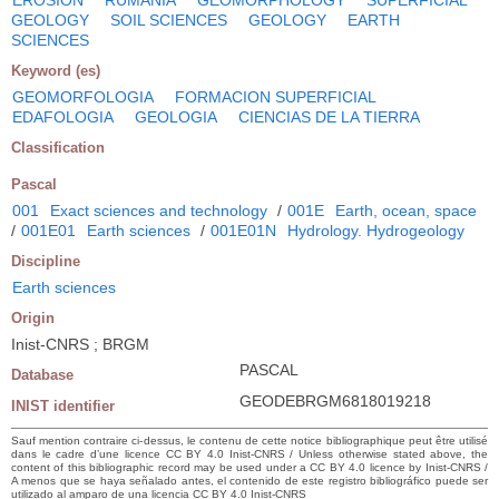
GEOLOGY
SOIL SCIENCES
GEOLOGY
EARTH
SCIENCES
Keyword (es)
GEOMORFOLOGIA
FORMACION SUPERFICIAL
EDAFOLOGIA
GEOLOGIA
CIENCIAS DE LA TIERRA
Classification
Pascal
001
Exact sciences and technology
/
001E
Earth, ocean, space
/
001E01
Earth sciences
/
001E01N
Hydrology. Hydrogeology
Discipline
Earth sciences
Origin
Inist-CNRS ; BRGM
PASCAL
Database
GEODEBRGM6818019218
INIST identifier
Sauf mention contraire ci-dessus, le contenu de cette notice bibliographique peut être utilisé
dans le cadre d’une licence CC BY 4.0 Inist-CNRS / Unless otherwise stated above, the
content of this bibliographic record may be used under a CC BY 4.0 licence by Inist-CNRS /
A menos que se haya señalado antes, el contenido de este registro bibliográfico puede ser
utilizado al amparo de una licencia CC BY 4.0 Inist-CNRS