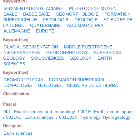
Keyword (fr)
SEDIMENTATION GLACIAIRE
PLEISTOCENE MOYEN
SAALE
BASSE SAXE
GEOMORPHOLOGIE
FORMATION
SUPERFICIELLE
PEDOLOGIE
GEOLOGIE
SCIENCES DE
LA TERRE
QUATERNAIRE
ALLEMAGNE RFA
ALLEMAGNE
EUROPE
Keyword (en)
GLACIAL SEDIMENTATION
MIDDLE PLEISTOCENE
NIEDERSACHSEN
GEOMORPHOLOGY
SUPERFICIAL
GEOLOGY
SOIL SCIENCES
GEOLOGY
EARTH
SCIENCES
Keyword (es)
GEOMORFOLOGIA
FORMACION SUPERFICIAL
EDAFOLOGIA
GEOLOGIA
CIENCIAS DE LA TIERRA
Classification
Pascal
001
Exact sciences and technology
/
001E
Earth, ocean, space
/
001E01
Earth sciences
/
001E01N
Hydrology. Hydrogeology
Discipline
Earth sciences