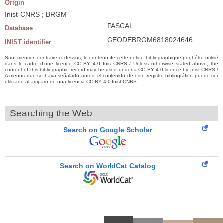
Origin
Inist-CNRS ; BRGM
PASCAL
Database
GEODEBRGM6818024646
INIST identifier
Sauf mention contraire ci-dessus, le contenu de cette notice bibliographique peut être utilisé
dans le cadre d’une licence CC BY 4.0 Inist-CNRS / Unless otherwise stated above, the
content of this bibliographic record may be used under a CC BY 4.0 licence by Inist-CNRS /
A menos que se haya señalado antes, el contenido de este registro bibliográfico puede ser
utilizado al amparo de una licencia CC BY 4.0 Inist-CNRS
Searching the Web
Search on Google Scholar
Search on WorldCat Catalog