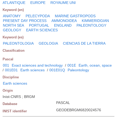
ATLANTIQUE
EUROPE
ROYAUME UNI
Keyword (en)
ANATOMY
PELECYPODA
MARINE GASTROPODS
PRESENT DAY PROCESS
AMMONOIDEA
KIMMERIDGIAN
NORTH SEA
PORTUGAL
ENGLAND
PALEONTOLOGY
GEOLOGY
EARTH SCIENCES
Keyword (es)
PALEONTOLOGIA
GEOLOGIA
CIENCIAS DE LA TIERRA
Classification
Pascal
001
Exact sciences and technology
/
001E
Earth, ocean, space
/
001E01
Earth sciences
/
001E01Q
Paleontology
Discipline
Earth sciences
Origin
Inist-CNRS ; BRGM
PASCAL
Database
GEODEBRGM6820024576
INIST identifier