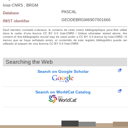
Inist-CNRS ; BRGM
PASCAL
Database
GEODEBRGM6907001666
INIST identifier
Sauf mention contraire ci-dessus, le contenu de cette notice bibliographique peut être utilisé
dans le cadre d’une licence CC BY 4.0 Inist-CNRS / Unless otherwise stated above, the
content of this bibliographic record may be used under a CC BY 4.0 licence by Inist-CNRS / A
menos que se haya señalado antes, el contenido de este registro bibliográfico puede ser
utilizado al amparo de una licencia CC BY 4.0 Inist-CNRS
Searching the Web
Search on Google Scholar
Search on WorldCat Catalog