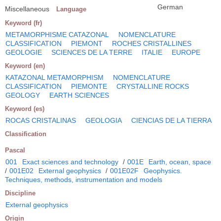
German
Miscellaneous
Language
Keyword (fr)
METAMORPHISME CATAZONAL
NOMENCLATURE
CLASSIFICATION
PIEMONT
ROCHES CRISTALLINES
GEOLOGIE
SCIENCES DE LA TERRE
ITALIE
EUROPE
Keyword (en)
KATAZONAL METAMORPHISM
NOMENCLATURE
CLASSIFICATION
PIEMONTE
CRYSTALLINE ROCKS
GEOLOGY
EARTH SCIENCES
Keyword (es)
ROCAS CRISTALINAS
GEOLOGIA
CIENCIAS DE LA TIERRA
Classification
Pascal
001
Exact sciences and technology
/
001E
Earth, ocean, space
/
001E02
External geophysics
/
001E02F
Geophysics.
Techniques, methods, instrumentation and models
Discipline
External geophysics
Origin