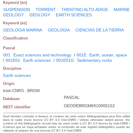
Keyword (en)
SUSPENSION
TORRENT
TRENTINO ALTO ADIGE
MARINE
GEOLOGY
GEOLOGY
EARTH SCIENCES
Keyword (es)
GEOLOGIA MARINA
GEOLOGIA
CIENCIAS DE LA TIERRA
Classification
Pascal
001
Exact sciences and technology
/
001E
Earth, ocean, space
/
001E01
Earth sciences
/
001E01G
Sedimentary rocks
Discipline
Earth sciences
Origin
Inist-CNRS ; BRGM
PASCAL
Database
GEODEBRGM6910005152
INIST identifier
Sauf mention contraire ci-dessus, le contenu de cette notice bibliographique peut être utilisé
dans le cadre d’une licence CC BY 4.0 Inist-CNRS / Unless otherwise stated above, the
content of this bibliographic record may be used under a CC BY 4.0 licence by Inist-CNRS /
A menos que se haya señalado antes, el contenido de este registro bibliográfico puede ser
utilizado al amparo de una licencia CC BY 4.0 Inist-CNRS