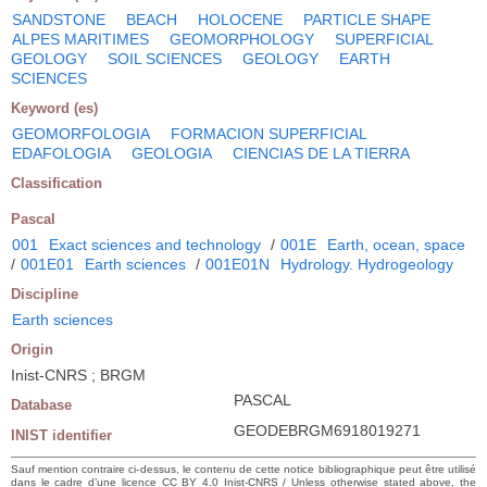
SANDSTONE
BEACH
HOLOCENE
PARTICLE SHAPE
ALPES MARITIMES
GEOMORPHOLOGY
SUPERFICIAL
GEOLOGY
SOIL SCIENCES
GEOLOGY
EARTH
SCIENCES
Keyword (es)
GEOMORFOLOGIA
FORMACION SUPERFICIAL
EDAFOLOGIA
GEOLOGIA
CIENCIAS DE LA TIERRA
Classification
Pascal
001
Exact sciences and technology
/
001E
Earth, ocean, space
/
001E01
Earth sciences
/
001E01N
Hydrology. Hydrogeology
Discipline
Earth sciences
Origin
Inist-CNRS ; BRGM
PASCAL
Database
GEODEBRGM6918019271
INIST identifier
Sauf mention contraire ci-dessus, le contenu de cette notice bibliographique peut être utilisé
dans le cadre d’une licence CC BY 4.0 Inist-CNRS / Unless otherwise stated above, the