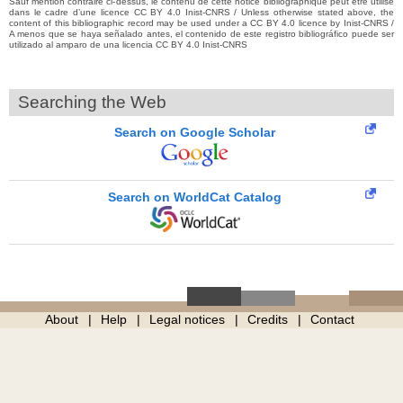
Sauf mention contraire ci-dessus, le contenu de cette notice bibliographique peut être utilisé
dans le cadre d’une licence CC BY 4.0 Inist-CNRS / Unless otherwise stated above, the
content of this bibliographic record may be used under a CC BY 4.0 licence by Inist-CNRS /
A menos que se haya señalado antes, el contenido de este registro bibliográfico puede ser
utilizado al amparo de una licencia CC BY 4.0 Inist-CNRS
Searching the Web
Search on Google Scholar
Search on WorldCat Catalog
About
Help
Legal notices
Credits
Contact