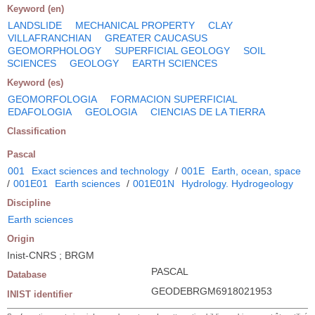
Keyword (en)
LANDSLIDE
MECHANICAL PROPERTY
CLAY
VILLAFRANCHIAN
GREATER CAUCASUS
GEOMORPHOLOGY
SUPERFICIAL GEOLOGY
SOIL
SCIENCES
GEOLOGY
EARTH SCIENCES
Keyword (es)
GEOMORFOLOGIA
FORMACION SUPERFICIAL
EDAFOLOGIA
GEOLOGIA
CIENCIAS DE LA TIERRA
Classification
Pascal
001
Exact sciences and technology
/
001E
Earth, ocean, space
/
001E01
Earth sciences
/
001E01N
Hydrology. Hydrogeology
Discipline
Earth sciences
Origin
Inist-CNRS ; BRGM
PASCAL
Database
GEODEBRGM6918021953
INIST identifier