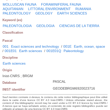
MOLLUSCAN FAUNA
FORAMINIFERAL FAUNA
AQUITANIAN
LITTORAL ENVIRONMENT
RUMANIA
PALEONTOLOGY
GEOLOGY
EARTH SCIENCES
Keyword (es)
PALEONTOLOGIA
GEOLOGIA
CIENCIAS DE LA TIERRA
Classification
Pascal
001
Exact sciences and technology
/
001E
Earth, ocean, space
/
001E01
Earth sciences
/
001E01Q
Paleontology
Discipline
Earth sciences
Origin
Inist-CNRS ; BRGM
PASCAL
Database
GEODEBRGM6920023716
INIST identifier
Sauf mention contraire ci-dessus, le contenu de cette notice bibliographique peut être utilisé
dans le cadre d’une licence CC BY 4.0 Inist-CNRS / Unless otherwise stated above, the
content of this bibliographic record may be used under a CC BY 4.0 licence by Inist-CNRS /
A menos que se haya señalado antes, el contenido de este registro bibliográfico puede ser
utilizado al amparo de una licencia CC BY 4.0 Inist-CNRS