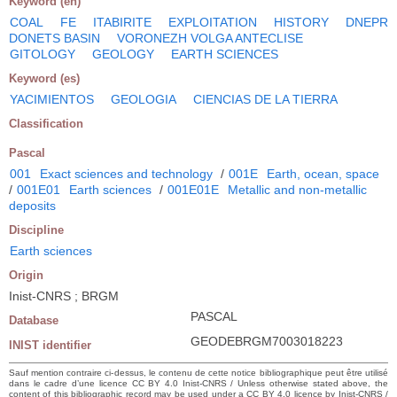
Keyword (en)
COAL
FE
ITABIRITE
EXPLOITATION
HISTORY
DNEPR
DONETS BASIN
VORONEZH VOLGA ANTECLISE
GITOLOGY
GEOLOGY
EARTH SCIENCES
Keyword (es)
YACIMIENTOS
GEOLOGIA
CIENCIAS DE LA TIERRA
Classification
Pascal
001
Exact sciences and technology
/
001E
Earth, ocean, space
/
001E01
Earth sciences
/
001E01E
Metallic and non-metallic
deposits
Discipline
Earth sciences
Origin
Inist-CNRS ; BRGM
PASCAL
Database
GEODEBRGM7003018223
INIST identifier
Sauf mention contraire ci-dessus, le contenu de cette notice bibliographique peut être utilisé
dans le cadre d’une licence CC BY 4.0 Inist-CNRS / Unless otherwise stated above, the
content of this bibliographic record may be used under a CC BY 4.0 licence by Inist-CNRS /