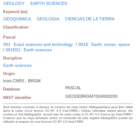
GEOLOGY
EARTH SCIENCES
Keyword (es)
GEOQUIMICA
GEOLOGIA
CIENCIAS DE LA TIERRA
Classification
Pascal
001
Exact sciences and technology
/
001E
Earth, ocean, space
/
001E01
Earth sciences
Discipline
Earth sciences
Origin
Inist-CNRS ; BRGM
PASCAL
Database
GEODEBRGM7004000200
INIST identifier
Sauf mention contraire ci-dessus, le contenu de cette notice bibliographique peut être utilisé
dans le cadre d’une licence CC BY 4.0 Inist-CNRS / Unless otherwise stated above, the
content of this bibliographic record may be used under a CC BY 4.0 licence by Inist-CNRS /
A menos que se haya señalado antes, el contenido de este registro bibliográfico puede ser
utilizado al amparo de una licencia CC BY 4.0 Inist-CNRS