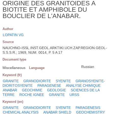
ORIGINE DES GRANITOIDES A
BIOTITE ET AMPHIBOLE DU
BOUCLIER DE L'ANABAR.
Author
LOPATIN VG
Source
NAUCHNO-ISSL.INST.GEOL.ARKTIKI.UCH.ZAP.REGION.GEOL-
S.S.S.R.; 1969, NUM. 0014, P. 5 A 17
Document type
Russian
Miscellaneous
Language
Keyword (fr)
GRANITE
GRANODIORITE
SYENITE
GRANOSYENITE-
DIORITOSYENITE
PARAGENESE
ANALYSE CHIMIQUE
ANABAR
GEOCHIMIE
GEOLOGIE
SCIENCES DE LA
TERRE
ROCHE IGNEE
GRANITE
URSS
Keyword (en)
GRANITE
GRANODIORITE
SYENITE
PARAGENESIS
CHEMICAL ANALYSIS
ANABAR SHIELD
GEOCHEMISTRY