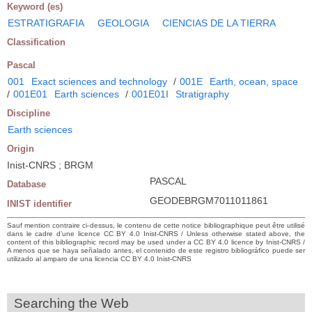
Keyword (es)
ESTRATIGRAFIA
GEOLOGIA
CIENCIAS DE LA TIERRA
Classification
Pascal
001
Exact sciences and technology
/
001E
Earth, ocean, space
/
001E01
Earth sciences
/
001E01I
Stratigraphy
Discipline
Earth sciences
Origin
Inist-CNRS ; BRGM
PASCAL
Database
GEODEBRGM7011011861
INIST identifier
Sauf mention contraire ci-dessus, le contenu de cette notice bibliographique peut être utilisé
dans le cadre d’une licence CC BY 4.0 Inist-CNRS / Unless otherwise stated above, the
content of this bibliographic record may be used under a CC BY 4.0 licence by Inist-CNRS /
A menos que se haya señalado antes, el contenido de este registro bibliográfico puede ser
utilizado al amparo de una licencia CC BY 4.0 Inist-CNRS
Searching the Web