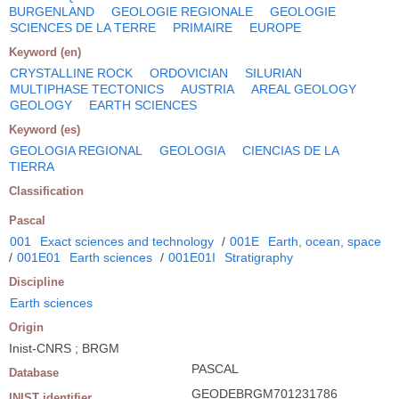
BURGENLAND
GEOLOGIE REGIONALE
GEOLOGIE
SCIENCES DE LA TERRE
PRIMAIRE
EUROPE
Keyword (en)
CRYSTALLINE ROCK
ORDOVICIAN
SILURIAN
MULTIPHASE TECTONICS
AUSTRIA
AREAL GEOLOGY
GEOLOGY
EARTH SCIENCES
Keyword (es)
GEOLOGIA REGIONAL
GEOLOGIA
CIENCIAS DE LA
TIERRA
Classification
Pascal
001
Exact sciences and technology
/
001E
Earth, ocean, space
/
001E01
Earth sciences
/
001E01I
Stratigraphy
Discipline
Earth sciences
Origin
Inist-CNRS ; BRGM
PASCAL
Database
GEODEBRGM701231786
INIST identifier