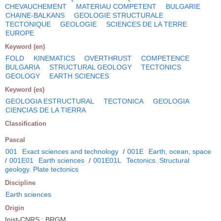
CHEVAUCHEMENT
MATERIAU COMPETENT
BULGARIE
CHAINE-BALKANS
GEOLOGIE STRUCTURALE
TECTONIQUE
GEOLOGIE
SCIENCES DE LA TERRE
EUROPE
Keyword (en)
FOLD
KINEMATICS
OVERTHRUST
COMPETENCE
BULGARIA
STRUCTURAL GEOLOGY
TECTONICS
GEOLOGY
EARTH SCIENCES
Keyword (es)
GEOLOGIA ESTRUCTURAL
TECTONICA
GEOLOGIA
CIENCIAS DE LA TIERRA
Classification
Pascal
001
Exact sciences and technology
/
001E
Earth, ocean, space
/
001E01
Earth sciences
/
001E01L
Tectonics. Structural
geology. Plate tectonics
Discipline
Earth sciences
Origin
Inist-CNRS ; BRGM