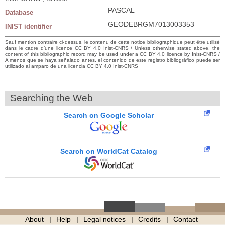
PASCAL
Database
GEODEBRGM7013003353
INIST identifier
Sauf mention contraire ci-dessus, le contenu de cette notice bibliographique peut être utilisé
dans le cadre d’une licence CC BY 4.0 Inist-CNRS / Unless otherwise stated above, the
content of this bibliographic record may be used under a CC BY 4.0 licence by Inist-CNRS /
A menos que se haya señalado antes, el contenido de este registro bibliográfico puede ser
utilizado al amparo de una licencia CC BY 4.0 Inist-CNRS
Searching the Web
Search on Google Scholar
Search on WorldCat Catalog
About
Help
Legal notices
Credits
Contact