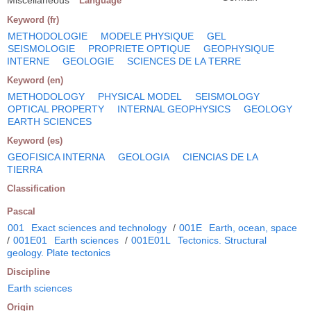
Language
Keyword (fr)
METHODOLOGIE
MODELE PHYSIQUE
GEL
SEISMOLOGIE
PROPRIETE OPTIQUE
GEOPHYSIQUE
INTERNE
GEOLOGIE
SCIENCES DE LA TERRE
Keyword (en)
METHODOLOGY
PHYSICAL MODEL
SEISMOLOGY
OPTICAL PROPERTY
INTERNAL GEOPHYSICS
GEOLOGY
EARTH SCIENCES
Keyword (es)
GEOFISICA INTERNA
GEOLOGIA
CIENCIAS DE LA
TIERRA
Classification
Pascal
001
Exact sciences and technology
/
001E
Earth, ocean, space
/
001E01
Earth sciences
/
001E01L
Tectonics. Structural
geology. Plate tectonics
Discipline
Earth sciences
Origin