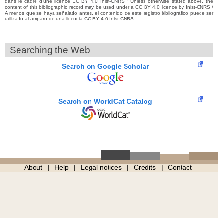
dans le cadre d’une licence CC BY 4.0 Inist-CNRS / Unless otherwise stated above, the
content of this bibliographic record may be used under a CC BY 4.0 licence by Inist-CNRS /
A menos que se haya señalado antes, el contenido de este registro bibliográfico puede ser
utilizado al amparo de una licencia CC BY 4.0 Inist-CNRS
Searching the Web
Search on Google Scholar
Search on WorldCat Catalog
About
Help
Legal notices
Credits
Contact