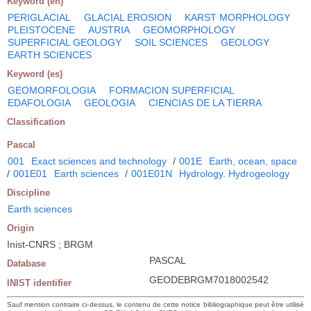
Keyword (en)
PERIGLACIAL
GLACIAL EROSION
KARST MORPHOLOGY
PLEISTOCENE
AUSTRIA
GEOMORPHOLOGY
SUPERFICIAL GEOLOGY
SOIL SCIENCES
GEOLOGY
EARTH SCIENCES
Keyword (es)
GEOMORFOLOGIA
FORMACION SUPERFICIAL
EDAFOLOGIA
GEOLOGIA
CIENCIAS DE LA TIERRA
Classification
Pascal
001
Exact sciences and technology
/
001E
Earth, ocean, space
/
001E01
Earth sciences
/
001E01N
Hydrology. Hydrogeology
Discipline
Earth sciences
Origin
Inist-CNRS ; BRGM
PASCAL
Database
GEODEBRGM7018002542
INIST identifier
Sauf mention contraire ci-dessus, le contenu de cette notice bibliographique peut être utilisé